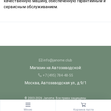
качественную машину, обеспеченную гарантийным и
сервисным обслуживанием.
info@janome.club
Магазин на Автозаводской:
+7 (495) 784-48-55
Москва, Автозаводская ул., д.9/1
© 2003-
2026
Janome. Все права защищены.
Developed by
Andrey Novikov
. Design by
Createx Studio
.
Меню
Корзина пуста